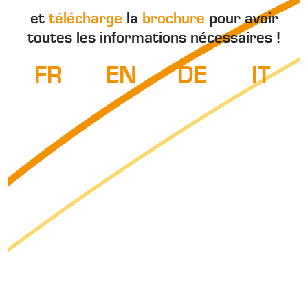
et
télécharge
la
brochure
pour avoir
toutes les informations nécessaires !
FR
EN
DE
IT